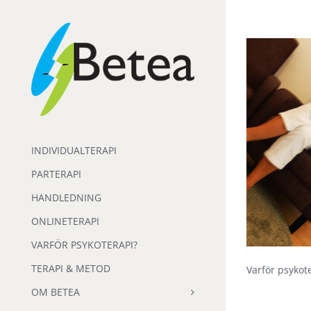
Fortsätt
till
innehållet
INDIVIDUALTERAPI
PARTERAPI
HANDLEDNING
ONLINETERAPI
VARFÖR PSYKOTERAPI?
TERAPI & METOD
Varför psykot
OM BETEA